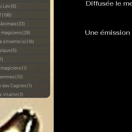
Diffusée le m
u Léo
(6)
6 posts
T
(196)
196 posts
 Animale
(33)
33 posts
Une émission 
e magiciens
(29)
29 posts
 s'invente ici
(16)
16 posts
sique
(5)
5 posts
1)
11 posts
e magiciens
(1)
1 post
 Femmes
(10)
10 posts
 des Cagoles
(1)
1 post
 Vitalité
(3)
3 posts