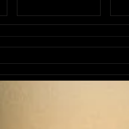
L'Autre Foix: le festival
Ale
historique fuxéen est
revi
lancé
d'op
de 
cand
élec