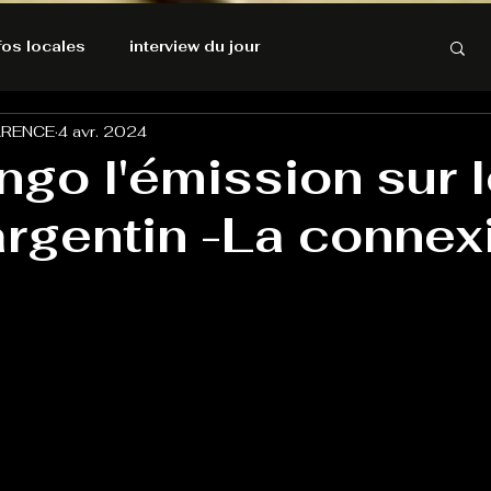
nfos locales
interview du jour
ARENCE
4 avr. 2024
rnatives Ecologiques
Amnesty International
go l'émission sur 
argentin -La connex
résolutions de l'autruche
GOOD VIBES
INFOS LOCALES
Keep Cooking blues
Live avec Flo
L'Antre
e poche
La santé ça n'a pas de prix