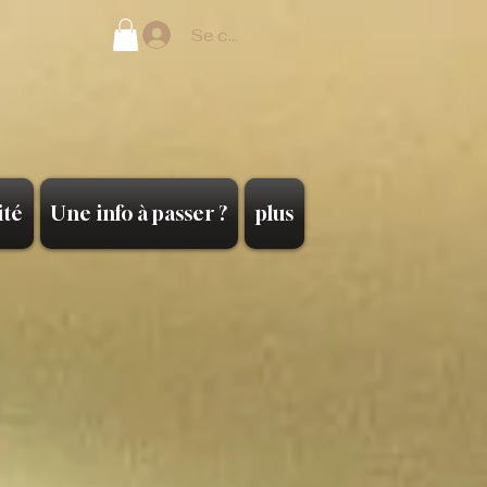
Se connecter
ité
Une info à passer ?
plus