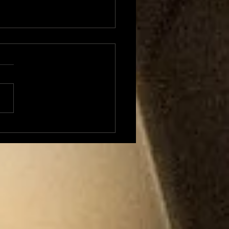
xandre Besson
ent sur 4 mois
position à la Mairie
Foix et envisage une
idature (LFI) aux
tions législatives