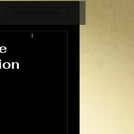
Connexion/Inscription
le
ion