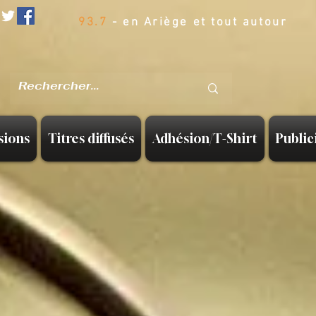
93.7
- en Ariège et tout autour
sions
Titres diffusés
Adhésion/T-Shirt
Public