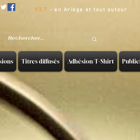
93.7
- en Ariège et tout autour
sions
Titres diffusés
Adhésion/T-Shirt
Public