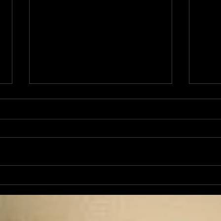
Spo
Sport Santé: les 9 sens
de l'être humain