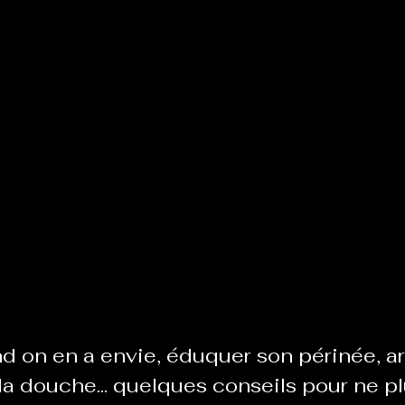
Le Chabot
La Ressourcerie de Foix
ue del païs
Pour que le Courant passe entre nou
Tout Femmes
Tralalaboum
Sport Santé
Les Actus du Léo
d on en a envie, éduquer son périnée, ar
 la douche... quelques conseils pour ne pl