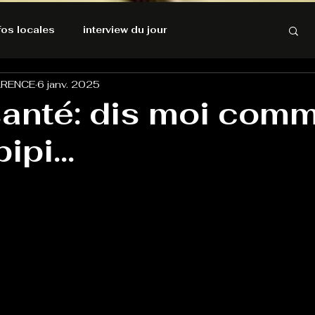
nfos locales
interview du jour
ARENCE
6 janv. 2025
rnatives Ecologiques
Amnesty International
santé: dis moi com
ipi...
résolutions de l'autruche
GOOD VIBES
INFOS LOCALES
Keep Cooking blues
Live avec Flo
L'Antre
e poche
La santé ça n'a pas de prix