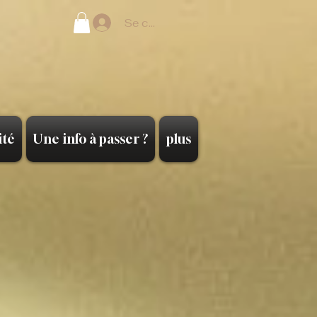
Se connecter
ité
Une info à passer ?
plus