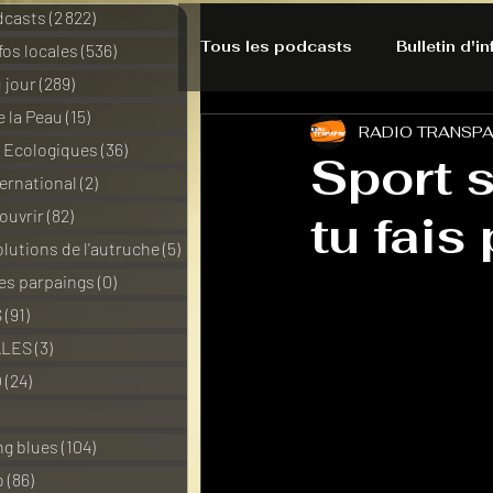
dcasts
(2 822)
2 822 posts
Tous les podcasts
Bulletin d'i
nfos locales
(536)
536 posts
 jour
(289)
289 posts
e la Peau
(15)
15 posts
RADIO TRANSP
A l'Ecoute de la Peau
Alte
s Ecologiques
(36)
36 posts
Sport 
ernational
(2)
2 posts
ouvrir
(82)
82 posts
tu fais p
Bulles à découvrir
Bonnes 
lutions de l'autruche
(5)
5 posts
des parpaings
(0)
0 post
Du pain et des parpaings
S
(91)
91 posts
ALES
(3)
3 posts
O
(24)
24 posts
HO-LA-TINO
H1000
3 posts
ng blues
(104)
104 posts
o
(86)
86 posts
La rubrique cyno
Micro d