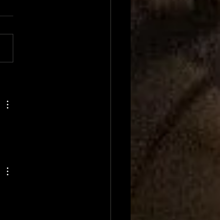
xandre Besson
ent sur 4 mois
position à la Mairie
Foix et envisage une
idature (LFI) aux
tions législatives