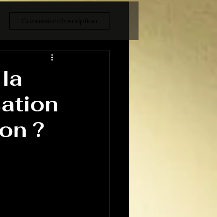
Connexion/Inscription
la
sation
on ?