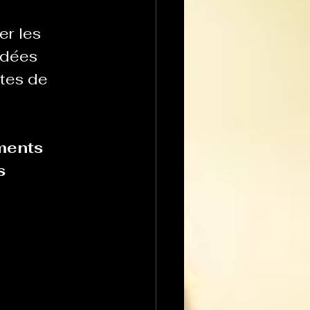
r les 
idées 
tes de 
ments 
s 