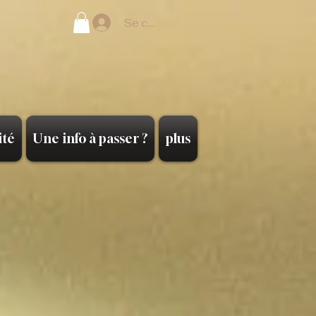
Se connecter
ité
Une info à passer ?
plus