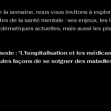
 la semaine, nous vous invitons à explore
Le Chabot
La Ressourcerie de Foix
tes de la santé mentale : ses enjeux, les 
blématiques actuelles, mais aussi les pis
ue del païs
Pour que le Courant passe entre nou
ode : "L'hospitalisation et les médica
Tout Femmes
Tralalaboum
eules façons de se soigner des maladie
Sport Santé
Les Actus du Léo