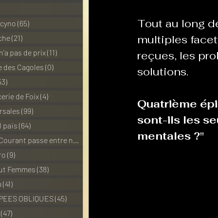
1 posts
Tout au long de
 cyno
(65)
65 posts
La Revanche des Cagoles
multiples facet
che
(21)
21 posts
n'a pas de prix
(11)
11 posts
reçues, les pro
 des Cagoles
(0)
0 post
solutions. 
Les Transversales
Politiq
53)
53 posts
erie de Foix
(4)
4 posts
Quatrième épis
rsales
(99)
99 posts
Sabarat Astro
Tout Feu 
sont-ils les s
l païs
(64)
64 posts
mentales ?" 
Pour que le Courant passe entre nou
(6)
6 posts
LES ECHAPPEES OBLIQUES
ro
(9)
9 posts
out Femmes
(38)
38 posts
m
(41)
41 posts
PEES OBLIQUES
(45)
45 posts
(47)
47 posts