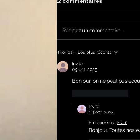
2 commentaires
Rédigez un commentaire...
Le Petit Futé présente
Trier par :
Les plus récents
sa nouvelle édition
ariégeoise pour 2026-
Invité
09 oct. 2025
2027
Bonjour, on ne peut pas écouter
J'aime
Répondre
Invité
09 oct. 2025
En réponse à
Invité
Bonjour, Toutes nos ex