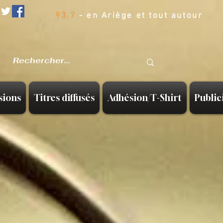
93.7
- en Ariège et tout autour
sions
Titres diffusés
Adhésion/T-Shirt
Public