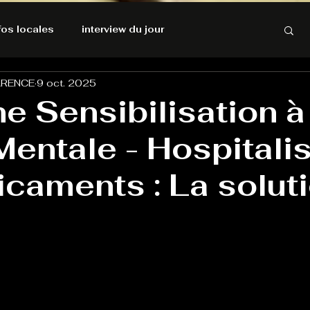
nfos locales
interview du jour
ARENCE
9 oct. 2025
rnatives Ecologiques
Amnesty International
 Sensibilisation à 
entale - Hospitali
résolutions de l'autruche
caments : La soluti
GOOD VIBES
INFOS LOCALES
Keep Cooking blues
Live avec Flo
L'Antre
e poche
La santé ça n'a pas de prix