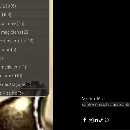
u Léo
(6)
6 posts
T
(196)
196 posts
 Animale
(33)
33 posts
e magiciens
(29)
29 posts
 s'invente ici
(16)
16 posts
sique
(5)
5 posts
1)
11 posts
e magiciens
(1)
1 post
 Femmes
(10)
10 posts
 des Cagoles
(1)
1 post
 Vitalité
(3)
3 posts
Mots-clés :
santé
sensibilisation
sant