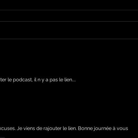
L'Autre Foix: le festival
Ale
historique fuxéen est
revi
lancé
d'op
de 
cand
 le podcast, il n y a pas le lien....
élec
cuses. Je viens de rajouter le lien. Bonne journée à vous