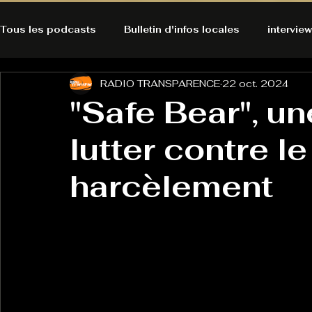
Tous les podcasts
Bulletin d'infos locales
interview
RADIO TRANSPARENCE
22 oct. 2024
A l'Ecoute de la Peau
Alternatives Ecologiques
"Safe Bear", un
lutter contre l
Bulles à découvrir
Bonnes résolutions de l'autruch
posts
harcèlement
Du pain et des parpaings
GOOD VIBES
INFO
HO-LA-TINO
H1000
Keep Cooking blues
La rubrique cyno
Micro de poche
La santé ça 