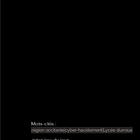
Mots-clés :
région occitanie
cyber-hacèlement
Lycée durroux