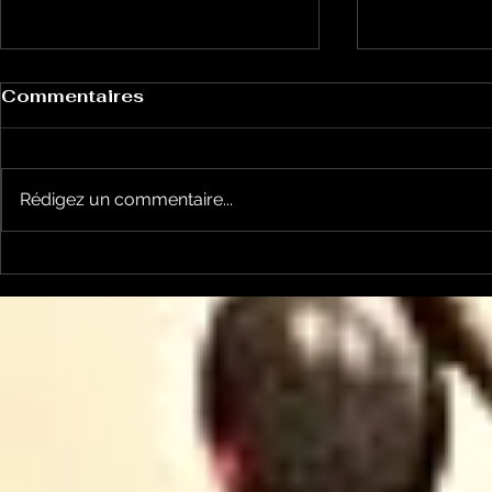
Commentaires
Rédigez un commentaire...
Le Petit Futé présente
L'Autre Foi
sa nouvelle édition
historique
ariégeoise pour 2026-
lancé
2027