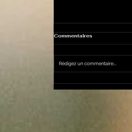
Commentaires
Rédigez un commentaire...
Garsotte : une nouvelle
voix indépendante
Ariègeoise