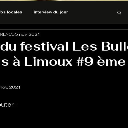
nfos locales
interview du jour
ARENCE
5 nov. 2021
rnatives Ecologiques
Amnesty International
du festival Les Bul
s à Limoux #9 ème
résolutions de l'autruche
GOOD VIBES
INFOS LOCALES
 nov. 2021
uter :
Keep Cooking blues
Live avec Flo
L'Antre
e poche
La santé ça n'a pas de prix