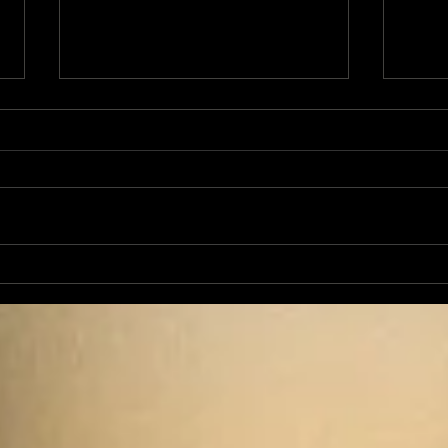
Nico et Kelyan : leur
Int
nouveau titre !
La 
trad
la d