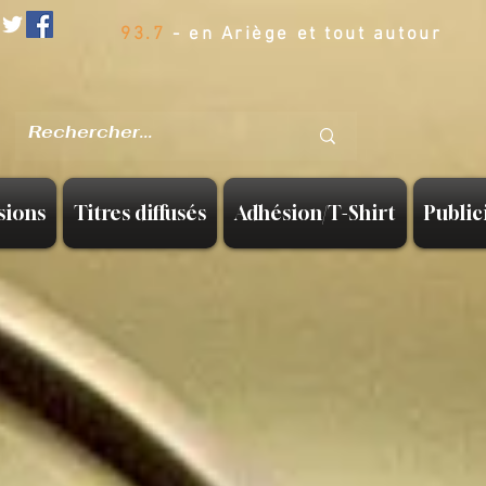
93.7
- en Ariège et tout autour
sions
Titres diffusés
Adhésion/T-Shirt
Public