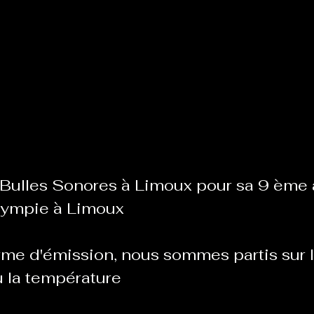
Le Chabot
La Ressourcerie de Foix
ue del païs
Pour que le Courant passe entre nou
Tout Femmes
Tralalaboum
s Bulles Sonores à Limoux pour sa 9 ème a
Olympie à Limoux 
Sport Santé
Les Actus du Léo
me d'émission, nous sommes partis sur le
 la température 