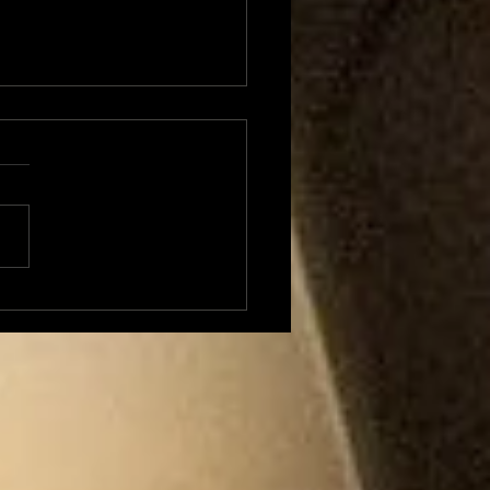
erview musicale avec
Marouette : quand les
itions entrent dans
anse !