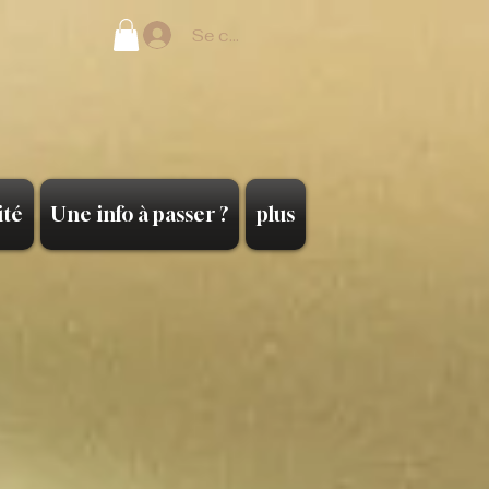
Se connecter
ité
Une info à passer ?
plus