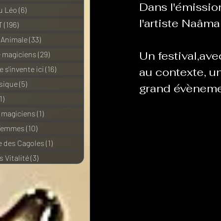
Dans l'émission
u Léo
(6)
6 posts
l'artiste Naâma
T
(196)
196 posts
 Animale
(33)
33 posts
Un festival,av
e magiciens
(29)
29 posts
 s'invente ici
(16)
16 posts
au contexte, u
sique
(5)
5 posts
grand évèneme
1)
11 posts
e magiciens
(1)
1 post
 Femmes
(10)
10 posts
 des Cagoles
(1)
1 post
 Vitalité
(3)
3 posts