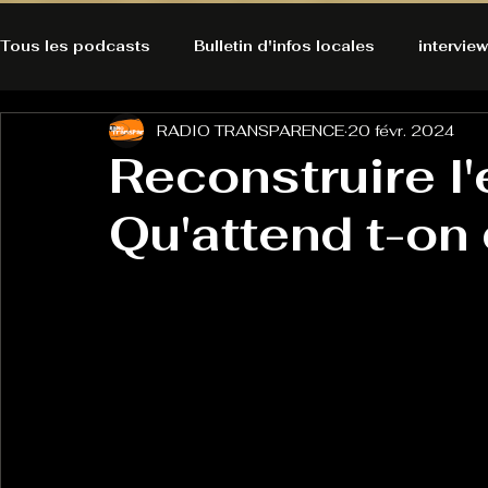
Tous les podcasts
Bulletin d'infos locales
interview
RADIO TRANSPARENCE
20 févr. 2024
A l'Ecoute de la Peau
Alternatives Ecologiques
Reconstruire l'
Qu'attend t-on 
Bulles à découvrir
Bonnes résolutions de l'autruch
posts
Du pain et des parpaings
GOOD VIBES
INFO
HO-LA-TINO
H1000
Keep Cooking blues
La rubrique cyno
Micro de poche
La santé ça 