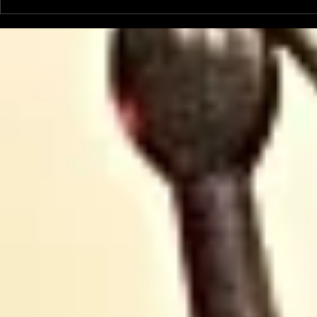
Le Petit Futé présente
L'Autre Foi
sa nouvelle édition
historique
ariégeoise pour 2026-
lancé
2027