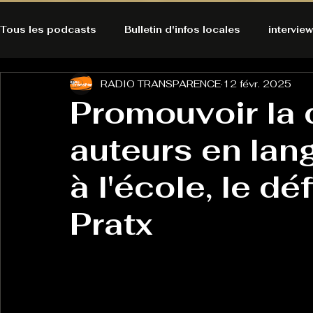
Tous les podcasts
Bulletin d'infos locales
interview
RADIO TRANSPARENCE
12 févr. 2025
A l'Ecoute de la Peau
Alternatives Ecologiques
Promouvoir la
auteurs en lan
Bulles à découvrir
Bonnes résolutions de l'autruch
posts
à l'école, le dé
Du pain et des parpaings
GOOD VIBES
INFO
Pratx
HO-LA-TINO
H1000
Keep Cooking blues
La rubrique cyno
Micro de poche
La santé ça 