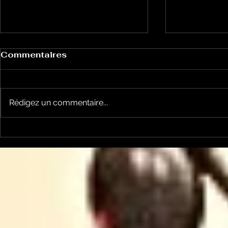
Commentaires
Rédigez un commentaire...
Le Petit Futé présente
L'Autre Foi
sa nouvelle édition
historique
ariégeoise pour 2026-
lancé
2027