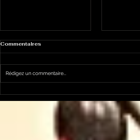
Commentaires
Rédigez un commentaire...
Pour que le courant
Pour que 
passe entre nous: la
passe ent
sécurité sous les lignes
l'ALEDA p
électriques avec
économise
ENEDIS