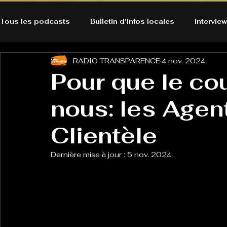
Tous les podcasts
Bulletin d'infos locales
interview
RADIO TRANSPARENCE
4 nov. 2024
A l'Ecoute de la Peau
Alternatives Ecologiques
Pour que le co
nous: les Agen
Bulles à découvrir
Bonnes résolutions de l'autruch
posts
Clientèle
Du pain et des parpaings
GOOD VIBES
INFO
Dernière mise à jour :
5 nov. 2024
HO-LA-TINO
H1000
Keep Cooking blues
La rubrique cyno
Micro de poche
La santé ça 