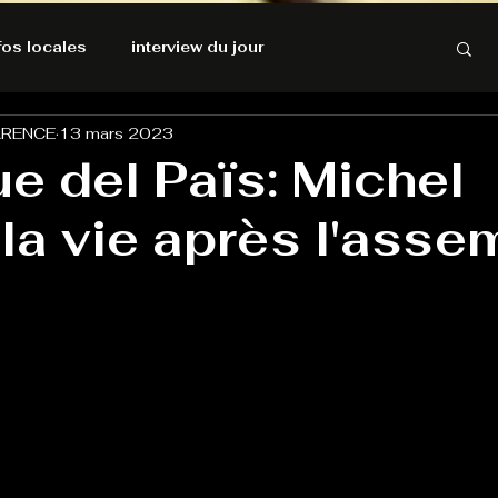
nfos locales
interview du jour
ARENCE
13 mars 2023
rnatives Ecologiques
Amnesty International
ue del Païs: Michel
 la vie après l'ass
résolutions de l'autruche
GOOD VIBES
INFOS LOCALES
Keep Cooking blues
Live avec Flo
L'Antre
e poche
La santé ça n'a pas de prix