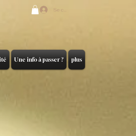
Se connecter
ité
Une info à passer ?
plus