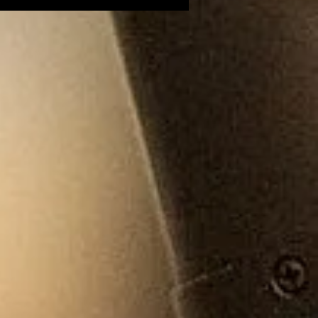
oignage d'une
capée des camps de
centrations