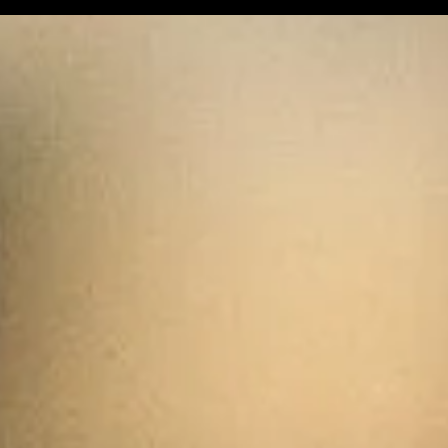
Laurent Panifous ont
tém
créé l'association
res
"Ariège Notre Avenir
con
Commun"