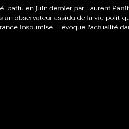
, battu en juin dernier par Laurent Panif
 un observateur assidu de la vie politiqu
Le Chabot
La Ressourcerie de Foix
France Insoumise. Il évoque l'actualité da
ue del païs
Pour que le Courant passe entre nou
Tout Femmes
Tralalaboum
Sport Santé
Les Actus du Léo