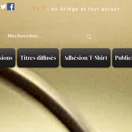
93.7
- en Ariège et tout autour
sions
Titres diffusés
Adhésion/T-Shirt
Public