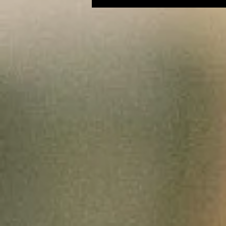
revient sur 4 mois
d'opposition à la Mairie
de Foix et envisage une
candidature (LFI) aux
élections législatives