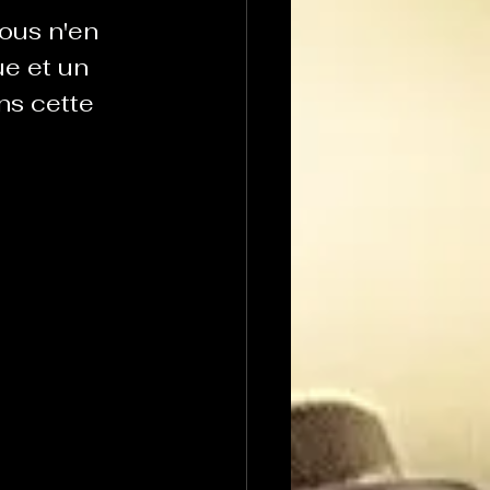
ous n'en 
e et un 
ns cette 