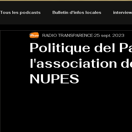
Tous les podcasts
Bulletin d'infos locales
interview
RADIO TRANSPARENCE
25 sept. 2023
A l'Ecoute de la Peau
Alternatives Ecologiques
Politique del P
l'association d
Bulles à découvrir
Bonnes résolutions de l'autruch
posts
NUPES
Du pain et des parpaings
GOOD VIBES
INFO
HO-LA-TINO
H1000
Keep Cooking blues
La rubrique cyno
Micro de poche
La santé ça 