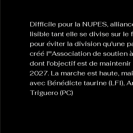
La Revanche des Cagoles
Le Chabot
La Ress
Difficile pour la NUPES, allian
lisible tant elle se divise sur l
pour éviter la division qu'une p
Les Transversales
Politique del païs
Pour que
créé l'"Association de soutien 
dont l'objectif est de mainteni
Sabarat Astro
Tout Feu Tout Femmes
Tralal
2027. La marche est haute, mais 
avec Bénédicte taurine (LFI), A
)
6 posts
Triguero (PC)
LES ECHAPPEES OBLIQUES
Sport Santé
Les 
ts