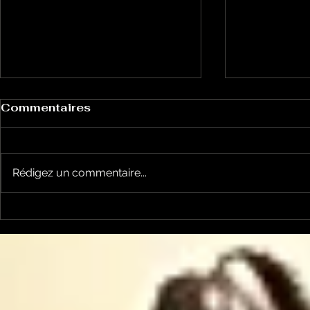
Commentaires
Rédigez un commentaire...
Alexandre Besson
Christine 
revient sur 4 mois
Laurent P
d'opposition à la Mairie
créé l'ass
de Foix et envisage une
"Ariège No
candidature (LFI) aux
Commun"
élections législatives