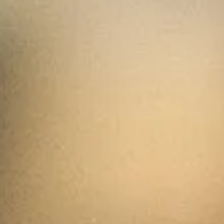
cand
élec