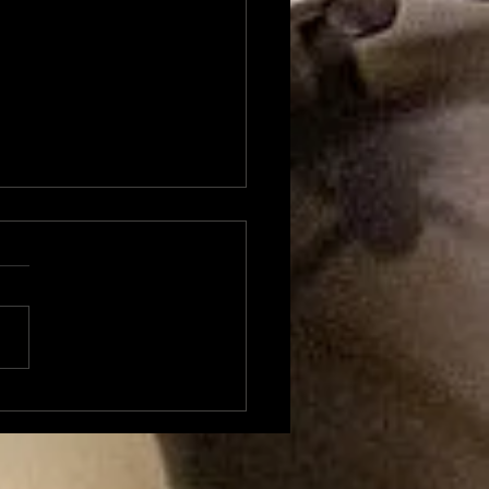
xandre Besson
ent sur 4 mois
position à la Mairie
Foix et envisage une