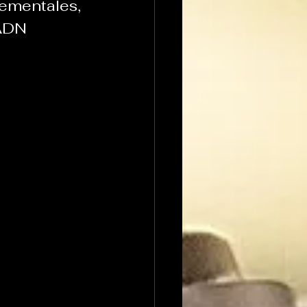
tementales, 
ADN 