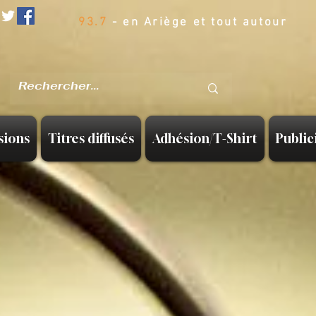
93.7
- en Ariège et tout autour
sions
Titres diffusés
Adhésion/T-Shirt
Public