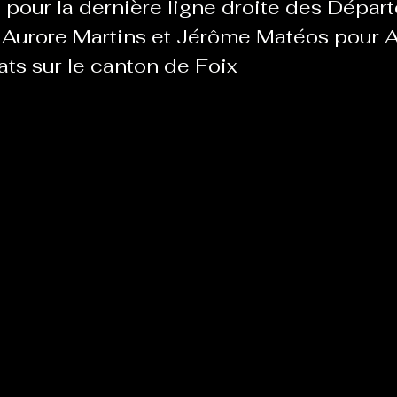
 pour la dernière ligne droite des Dépar
 Aurore Martins et Jérôme Matéos pour 
ats sur le canton de Foix
Le Chabot
La Ressourcerie de Foix
ue del païs
Pour que le Courant passe entre nou
Tout Femmes
Tralalaboum
Sport Santé
Les Actus du Léo