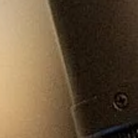
idature (LFI) aux
tions législatives