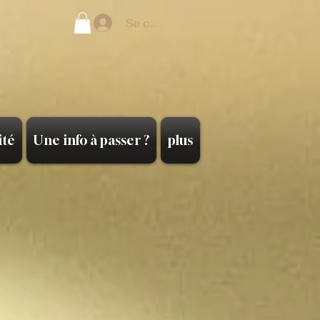
Se connecter
ité
Une info à passer ?
plus