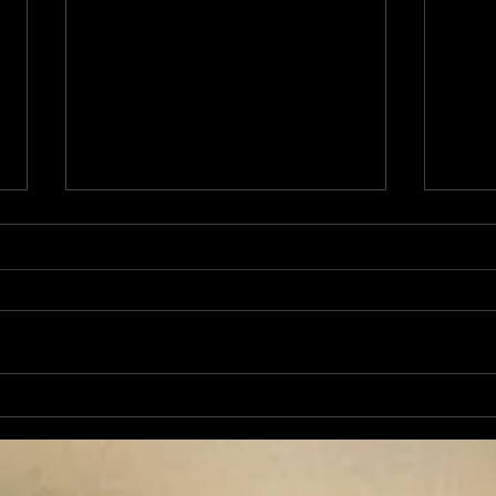
L'Autre Foix: le festival
Ale
historique fuxéen est
revi
lancé
d'op
de 