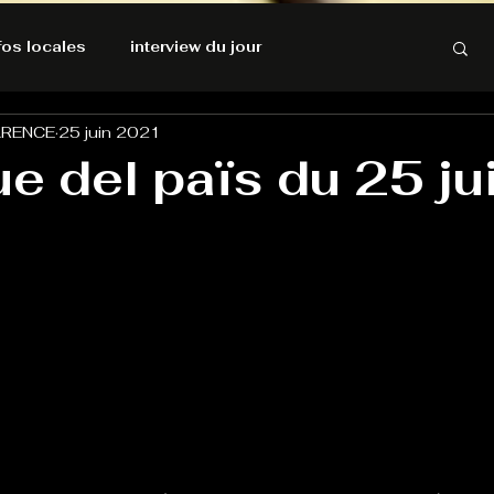
nfos locales
interview du jour
ARENCE
25 juin 2021
rnatives Ecologiques
Amnesty International
ue del païs du 25 ju
résolutions de l'autruche
GOOD VIBES
INFOS LOCALES
Keep Cooking blues
Live avec Flo
L'Antre
e poche
La santé ça n'a pas de prix