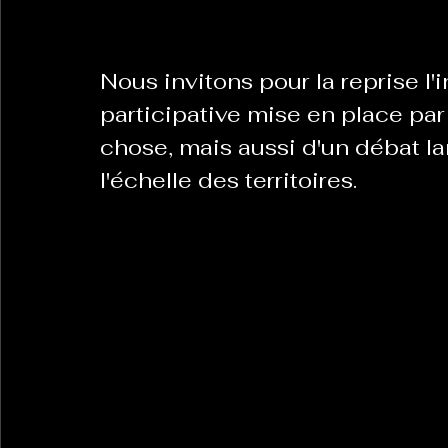
La Revanche des Cagoles
Le Chabot
La Ress
Nous invitons pour la reprise l
participative mise en place par l
chose, mais aussi d'un débat la
Les Transversales
Politique del païs
Pour que
l'échelle des territoires.
Sabarat Astro
Tout Feu Tout Femmes
Tralal
)
6 posts
LES ECHAPPEES OBLIQUES
Sport Santé
Les 
ts