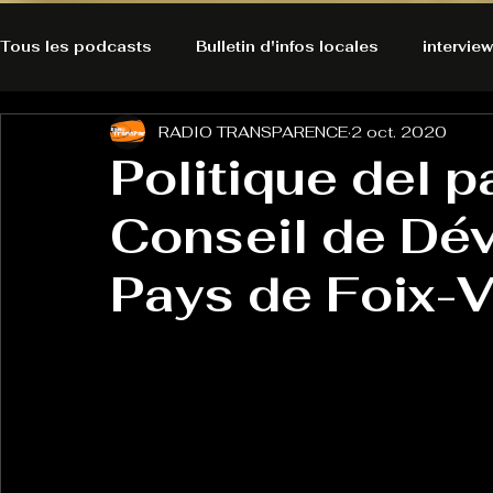
Tous les podcasts
Bulletin d'infos locales
interview
RADIO TRANSPARENCE
2 oct. 2020
A l'Ecoute de la Peau
Alternatives Ecologiques
Politique del p
Conseil de Dé
Bulles à découvrir
Bonnes résolutions de l'autruch
posts
Pays de Foix-V
Du pain et des parpaings
GOOD VIBES
INFO
HO-LA-TINO
H1000
Keep Cooking blues
La rubrique cyno
Micro de poche
La santé ça 