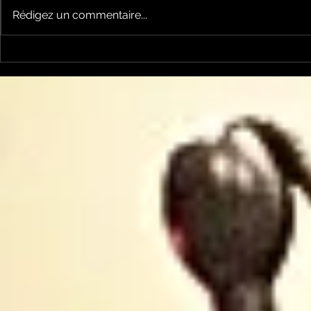
Rédigez un commentaire...
Le Petit Futé présente
L'Autre Foi
sa nouvelle édition
historique
ariégeoise pour 2026-
lancé
2027