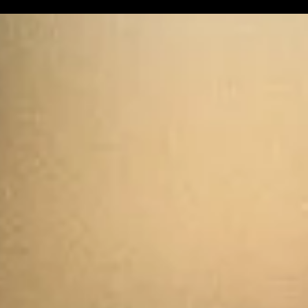
historique fuxéen est
lancé