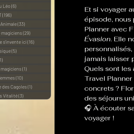
u Léo
(6)
6 posts
Et si voyager 
T
(196)
196 posts
épisode, nous 
 Animale
(33)
33 posts
Planner avec F
e magiciens
(29)
29 posts
Évasion
. Elle
 s'invente ici
(16)
16 posts
personnalisés,
sique
(5)
5 posts
jamais laisser 
1)
11 posts
Quels sont les
e magiciens
(1)
1 post
Travel Planner 
 Femmes
(10)
10 posts
 des Cagoles
(1)
1 post
concrets ? Flo
 Vitalité
(3)
3 posts
des séjours un
🎧 À écouter s
voyager !