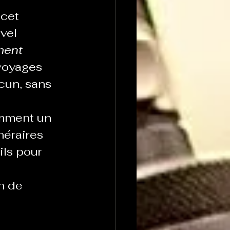
cet 
vel 
ent 
voyages 
cun, sans 
mment un 
néraires 
ls pour 
n de 