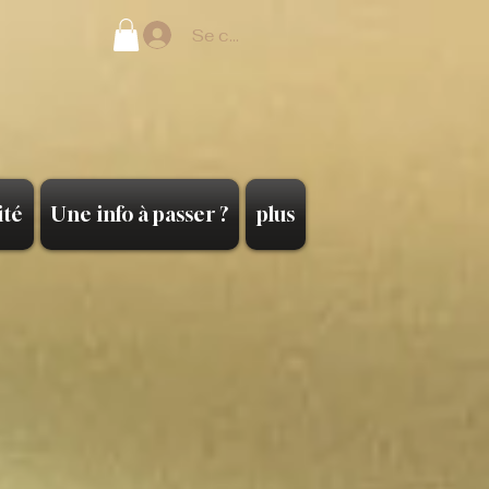
Se connecter
ité
Une info à passer ?
plus