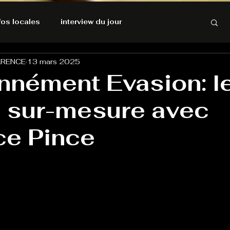
nfos locales
interview du jour
ARENCE
13 mars 2025
rnatives Ecologiques
Amnesty International
nnément Evasion: l
 sur-mesure avec
résolutions de l'autruche
ce Pince
GOOD VIBES
INFOS LOCALES
Keep Cooking blues
Live avec Flo
L'Antre
e poche
La santé ça n'a pas de prix