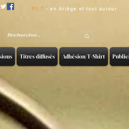
93.7
- en Ariège et tout autour
sions
Titres diffusés
Adhésion/T-Shirt
Public