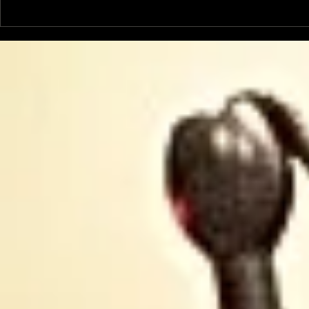
Le Petit Futé présente
L'Autre Foi
sa nouvelle édition
historique
ariégeoise pour 2026-
lancé
2027