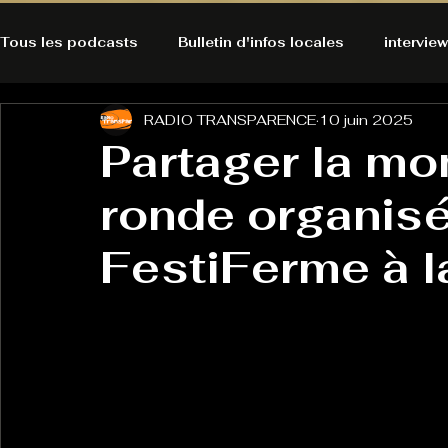
Tous les podcasts
Bulletin d'infos locales
interview
RADIO TRANSPARENCE
10 juin 2025
A l'Ecoute de la Peau
Alternatives Ecologiques
Partager la mo
ronde organisé
Bulles à découvrir
Bonnes résolutions de l'autruch
posts
FestiFerme à 
Du pain et des parpaings
GOOD VIBES
INFO
HO-LA-TINO
H1000
Keep Cooking blues
La rubrique cyno
Micro de poche
La santé ça 