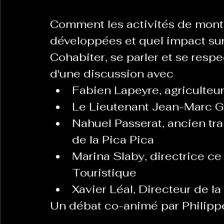
Comment les activités de monta
La Revanche des Cagoles
Le Chabot
La Ress
développées et quel impact sur 
Cohabiter, se parler et se resp
d'une discussion avec 
Les Transversales
Politique del païs
Pour que
Fabien Lapeyre, agriculteu
Le Lieutenant Jean-Marc G
Sabarat Astro
Tout Feu Tout Femmes
Tralal
Nahuel Passerat, ancien tra
de la Pica Pica
)
6 posts
Marina Slaby, directrice c
LES ECHAPPEES OBLIQUES
Sport Santé
Les 
Touristique
Xavier Léal, Directeur de l
Un débat co-animé par Philip
ts