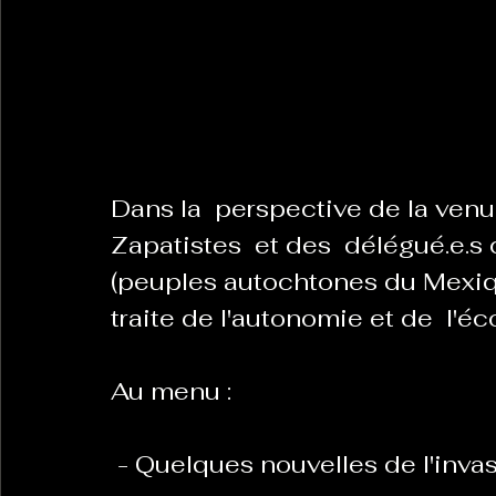
La Revanche des Cagoles
Le Chabot
La Ress
Les Transversales
Politique del païs
Pour que
Dans la  perspective de la ven
Zapatistes  et des  délégué.e.s
Sabarat Astro
Tout Feu Tout Femmes
Tralal
(peuples autochtones du Mexiq
traite de l'autonomie et de  l'é
)
6 posts
LES ECHAPPEES OBLIQUES
Sport Santé
Les 
Au menu : 
ts
 - Quelques nouvelles de l'inva