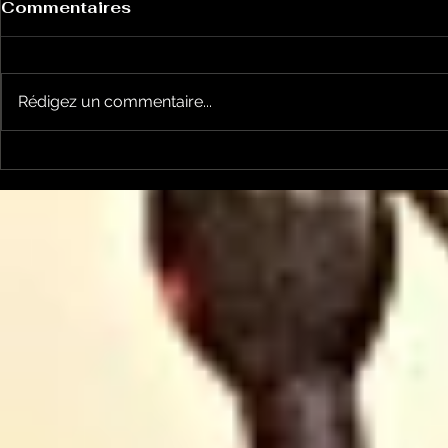
Commentaires
Rédigez un commentaire...
Le Petit Futé présente
L'Autre Foi
sa nouvelle édition
historique
ariégeoise pour 2026-
lancé
2027