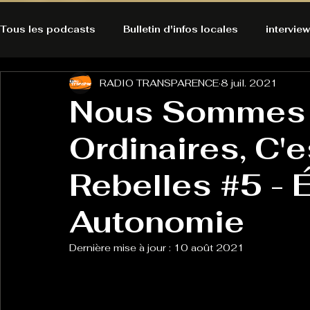
Tous les podcasts
Bulletin d'infos locales
interview
RADIO TRANSPARENCE
8 juil. 2021
A l'Ecoute de la Peau
Alternatives Ecologiques
Nous Sommes
Ordinaires, C'e
Bulles à découvrir
Bonnes résolutions de l'autruch
posts
Rebelles #5 - 
Du pain et des parpaings
GOOD VIBES
INFO
Autonomie
Dernière mise à jour :
10 août 2021
HO-LA-TINO
H1000
Keep Cooking blues
La rubrique cyno
Micro de poche
La santé ça 