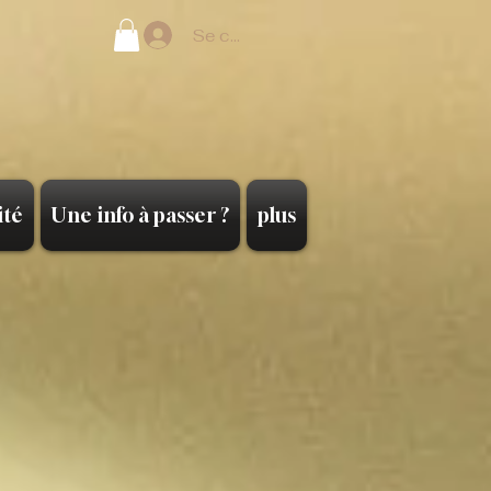
Se connecter
ité
Une info à passer ?
plus