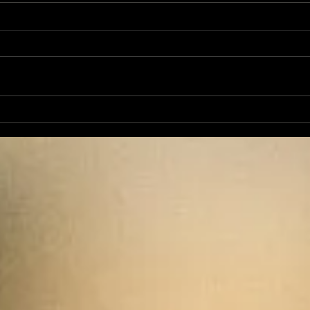
Jean-Luc Fernandez
En c
sera candidat aux
muni
élections sénatoriales
Reco