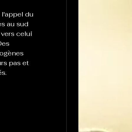
l'appel du 
es au sud 
vers celui 
Des 
mogènes 
rs pas et 
és.