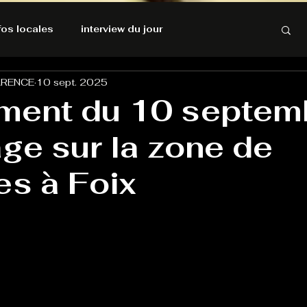
nfos locales
interview du jour
ARENCE
10 sept. 2025
rnatives Ecologiques
Amnesty International
ent du 10 septemb
ge sur la zone de
résolutions de l'autruche
es à Foix
GOOD VIBES
INFOS LOCALES
Keep Cooking blues
Live avec Flo
L'Antre
e poche
La santé ça n'a pas de prix