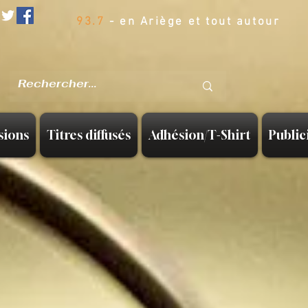
93.7
- en Ariège et tout autour
sions
Titres diffusés
Adhésion/T-Shirt
Public