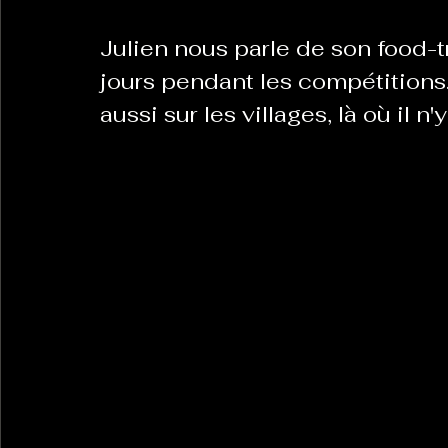
Julien nous parle de son food-t
La Revanche des Cagoles
Le Chabot
La Ress
jours pendant les compétitions
aussi sur les villages, là où il n
Les Transversales
Politique del païs
Pour que
Sabarat Astro
Tout Feu Tout Femmes
Tralal
)
6 posts
LES ECHAPPEES OBLIQUES
Sport Santé
Les 
ts