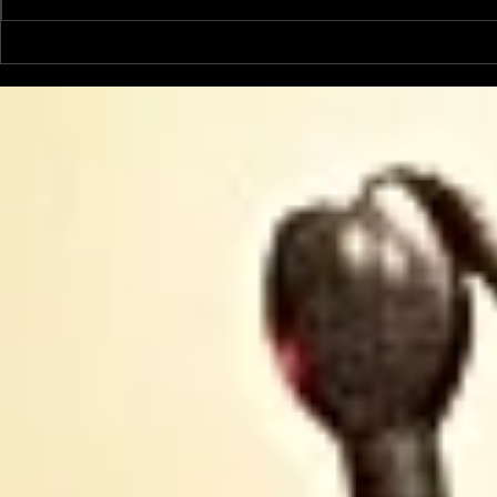
Le Petit Futé présente
L'Autre Foi
sa nouvelle édition
historique
ariégeoise pour 2026-
lancé
2027