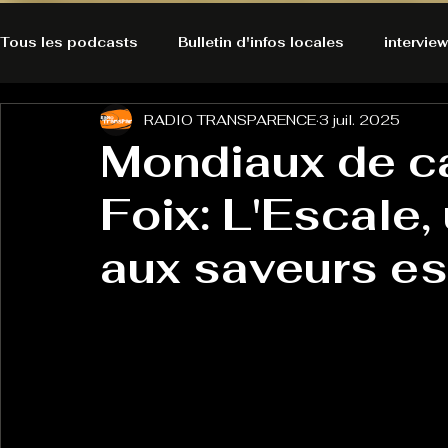
Tous les podcasts
Bulletin d'infos locales
interview
RADIO TRANSPARENCE
3 juil. 2025
A l'Ecoute de la Peau
Alternatives Ecologiques
Mondiaux de c
Foix: L'Escale,
Bulles à découvrir
Bonnes résolutions de l'autruch
posts
aux saveurs e
Du pain et des parpaings
GOOD VIBES
INFO
HO-LA-TINO
H1000
Keep Cooking blues
La rubrique cyno
Micro de poche
La santé ça 