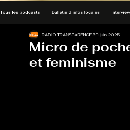
Tous les podcasts
Bulletin d'infos locales
interview
RADIO TRANSPARENCE
30 juin 2025
A l'Ecoute de la Peau
Alternatives Ecologiques
Micro de poch
et feminisme
Bulles à découvrir
Bonnes résolutions de l'autruch
posts
Du pain et des parpaings
GOOD VIBES
INFO
HO-LA-TINO
H1000
Keep Cooking blues
La rubrique cyno
Micro de poche
La santé ça 