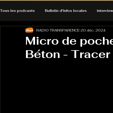
Tous les podcasts
Bulletin d'infos locales
interview
RADIO TRANSPARENCE
20 déc. 2024
A l'Ecoute de la Peau
Alternatives Ecologiques
Micro de poch
Béton - Tracer
Bulles à découvrir
Bonnes résolutions de l'autruch
posts
Du pain et des parpaings
GOOD VIBES
INFO
HO-LA-TINO
H1000
Keep Cooking blues
La rubrique cyno
Micro de poche
La santé ça 