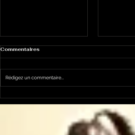
Commentaires
Rédigez un commentaire...
Le Petit Futé présente
L'Autre Foi
sa nouvelle édition
historique
ariégeoise pour 2026-
lancé
2027