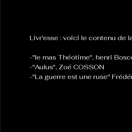
La Revanche des Cagoles
Le Chabot
La Ress
Livr'esse : voici le contenu de
Les Transversales
Politique del païs
Pour que
-"le mas Théotime", henri Bosc
-"Aulus", Zoé COSSON
Sabarat Astro
Tout Feu Tout Femmes
Tralal
-"La guerre est une ruse" Fréd
)
6 posts
LES ECHAPPEES OBLIQUES
Sport Santé
Les 
ts