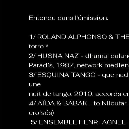
Entendu dans l'émission:
La Revanche des Cagoles
Le Chabot
La Ress
1/ 
ROLAND ALPHONSO & THE B
Les Transversales
torro 
*
Politique del païs
Pour que
2/ 
HUSNA NAZ - dhamal qalanda
Paradis, 1997, network medien
Sabarat Astro
Tout Feu Tout Femmes
Tralal
3/ 
ESQUINA TANGO - que nadie  
)
6 posts
une
LES ECHAPPEES OBLIQUES
Sport Santé
Les 
nuit de tango, 2010, accords cr
4/ 
AÏDA & BABAK - to Niloufar
croisés)
ts
 5/ 
ENSEMBLE HENRI AGNEL - lo