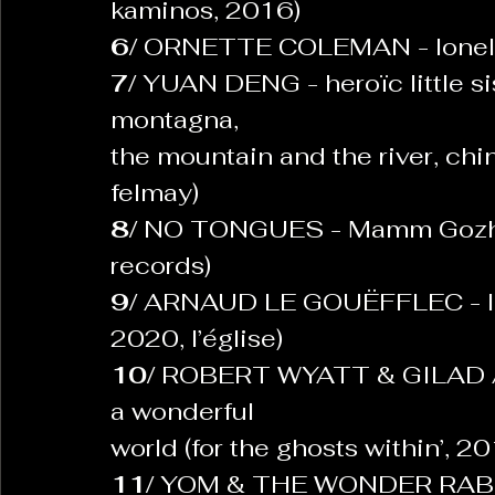
kaminos, 2016)
6/
 ORNETTE COLEMAN - lonely 
7/ 
YUAN DENG - heroïc little sist
montagna,
the mountain and the river, ch
felmay)
8/ 
NO TONGUES - Mamm Gozh  (
records)
9/ 
ARNAUD LE GOUËFFLEC - le me
2020, l’église)
10/ 
ROBERT WYATT & GILAD 
a wonderful
world (for the ghosts within’, 
11/ 
YOM & THE WONDER RABBIS -