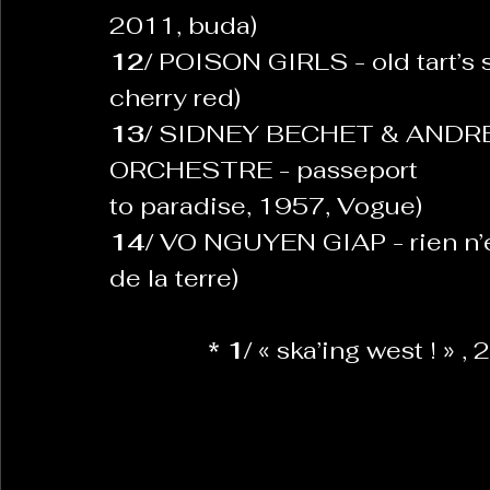
2011, buda)
12/ 
POISON GIRLS - old tart’s 
cherry red)
13/ 
SIDNEY BECHET & ANDRE
ORCHESTRE - passeport
to paradise, 1957, Vogue)
14/ 
VO NGUYEN GIAP - rien n’e
de la terre)
* 1/ 
«
ska’ing west ! » ,