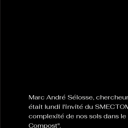
La Revanche des Cagoles
Le Chabot
La Ress
Les Transversales
Politique del païs
Pour que
Sabarat Astro
Tout Feu Tout Femmes
Tralal
)
6 posts
LES ECHAPPEES OBLIQUES
Sport Santé
Les 
Marc André Sélosse, chercheur 
était lundi l'invité du SMECTOM
complexité de nos sols dans le 
ts
Compost". 