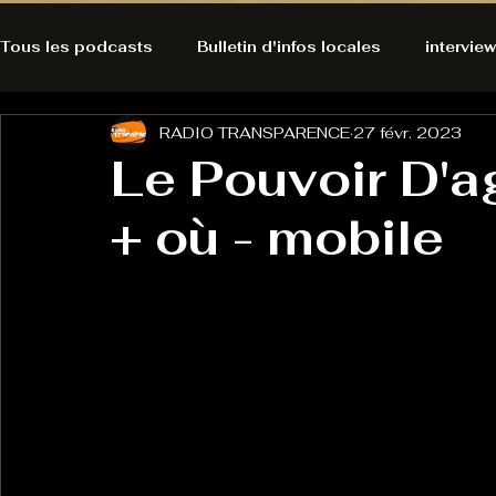
Tous les podcasts
Bulletin d'infos locales
interview
RADIO TRANSPARENCE
27 févr. 2023
A l'Ecoute de la Peau
Alternatives Ecologiques
Le Pouvoir D'a
+ où - mobile
Bulles à découvrir
Bonnes résolutions de l'autruch
posts
Du pain et des parpaings
GOOD VIBES
INFO
HO-LA-TINO
H1000
Keep Cooking blues
La rubrique cyno
Micro de poche
La santé ça 