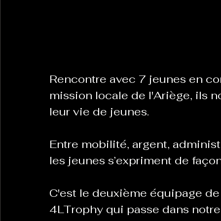
La Revanche des Cagoles
Le Chabot
La Ress
Les Transversales
Rencontre avec 7 jeunes en co
Politique del païs
Pour que
mission locale de l'Ariège, ils 
leur vie de jeunes. 
Sabarat Astro
Tout Feu Tout Femmes
Tralal
)
6 posts
Entre mobilité, argent, adminis
LES ECHAPPEES OBLIQUES
Sport Santé
Les 
les jeunes s’expriment de façon
C'est le deuxième équipage de 
ts
4LTrophy qui passe dans notre