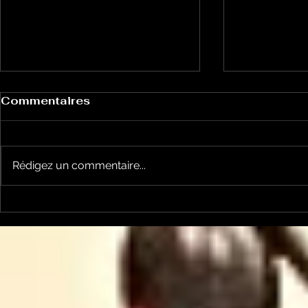
Commentaires
Rédigez un commentaire...
Le Petit Futé présente
L'Autre Foi
sa nouvelle édition
historique
ariégeoise pour 2026-
lancé
2027