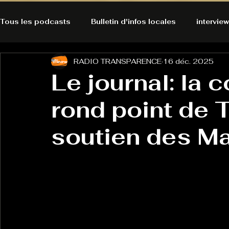
Tous les podcasts
Bulletin d'infos locales
interview
RADIO TRANSPARENCE
16 déc. 2025
A l'Ecoute de la Peau
Alternatives Ecologiques
Le journal: la 
rond point de 
Bulles à découvrir
Bonnes résolutions de l'autruch
posts
soutien des Ma
Du pain et des parpaings
GOOD VIBES
INFO
HO-LA-TINO
H1000
Keep Cooking blues
La rubrique cyno
Micro de poche
La santé ça 