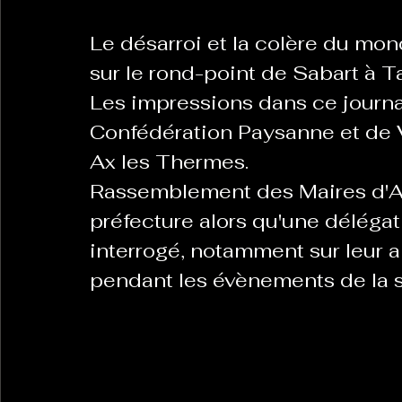
Le désarroi et la colère du mon
La Revanche des Cagoles
Le Chabot
La Ress
sur le rond-point de Sabart à T
Les impressions dans ce journa
Confédération Paysanne et de 
Les Transversales
Politique del païs
Pour que
Ax les Thermes.
Rassemblement des Maires d'Ari
Sabarat Astro
Tout Feu Tout Femmes
Tralal
préfecture alors qu'une délégat
interrogé, notamment sur leur 
)
6 posts
pendant les évènements de la 
LES ECHAPPEES OBLIQUES
Sport Santé
Les 
ts