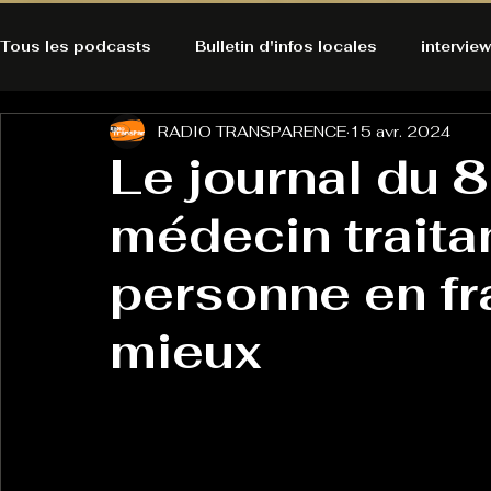
Tous les podcasts
Bulletin d'infos locales
interview
RADIO TRANSPARENCE
15 avr. 2024
A l'Ecoute de la Peau
Alternatives Ecologiques
Le journal du 8
médecin traita
Bulles à découvrir
Bonnes résolutions de l'autruch
posts
personne en frag
Du pain et des parpaings
GOOD VIBES
INFO
mieux
HO-LA-TINO
H1000
Keep Cooking blues
La rubrique cyno
Micro de poche
La santé ça 