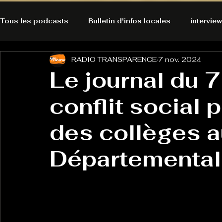
Tous les podcasts
Bulletin d'infos locales
interview
RADIO TRANSPARENCE
7 nov. 2024
A l'Ecoute de la Peau
Alternatives Ecologiques
Le journal du 
conflit social 
Bulles à découvrir
Bonnes résolutions de l'autruch
posts
des collèges a
Du pain et des parpaings
GOOD VIBES
INFO
Départemental
HO-LA-TINO
H1000
Keep Cooking blues
La rubrique cyno
Micro de poche
La santé ça 