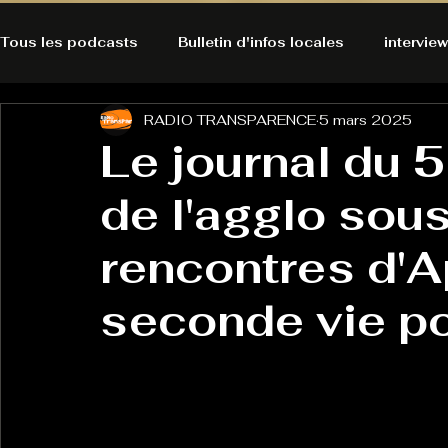
Tous les podcasts
Bulletin d'infos locales
interview
RADIO TRANSPARENCE
5 mars 2025
A l'Ecoute de la Peau
Alternatives Ecologiques
Le journal du 5
de l'agglo sous
Bulles à découvrir
Bonnes résolutions de l'autruch
posts
rencontres d'A
Du pain et des parpaings
GOOD VIBES
INFO
seconde vie po
HO-LA-TINO
H1000
Keep Cooking blues
La rubrique cyno
Micro de poche
La santé ça 