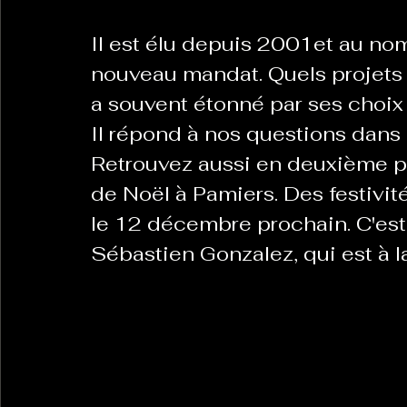
Il est élu depuis 2001et au nom
La Revanche des Cagoles
Le Chabot
La Ress
nouveau mandat. Quels projets 
a souvent étonné par ses choix
Il répond à nos questions dans 
Les Transversales
Politique del païs
Pour que
Retrouvez aussi en deuxième pa
de Noël à Pamiers. Des festivit
Sabarat Astro
Tout Feu Tout Femmes
Tralal
le 12 décembre prochain. C'est 
Sébastien Gonzalez, qui est à 
)
6 posts
LES ECHAPPEES OBLIQUES
Sport Santé
Les 
ts