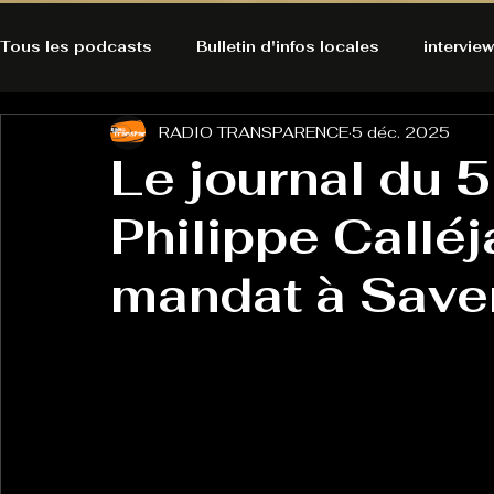
Tous les podcasts
Bulletin d'infos locales
interview
RADIO TRANSPARENCE
5 déc. 2025
A l'Ecoute de la Peau
Alternatives Ecologiques
Le journal du 
Philippe Calléj
Bulles à découvrir
Bonnes résolutions de l'autruch
posts
mandat à Save
Du pain et des parpaings
GOOD VIBES
INFO
HO-LA-TINO
H1000
Keep Cooking blues
La rubrique cyno
Micro de poche
La santé ça 