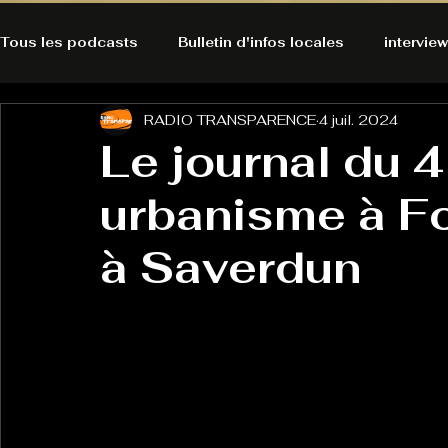
Tous les podcasts
Bulletin d'infos locales
interview
RADIO TRANSPARENCE
4 juil. 2024
A l'Ecoute de la Peau
Alternatives Ecologiques
Le journal du 4 
urbanisme à Fo
Bulles à découvrir
Bonnes résolutions de l'autruch
posts
à Saverdun
Du pain et des parpaings
GOOD VIBES
INFO
HO-LA-TINO
H1000
Keep Cooking blues
La rubrique cyno
Micro de poche
La santé ça 