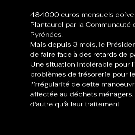
484000 euros mensuels doive
La Revanche des Cagoles
Le Chabot
La Ress
Plantaurel par la Communauté 
Pyrénées. 
Mais depuis 3 mois, le Présiden
Les Transversales
Politique del païs
Pour que
de faire face à des retards de 
Une situation intolérable pour 
Sabarat Astro
Tout Feu Tout Femmes
Tralal
problèmes de trésorerie pour le
l'irrégularité de cette manoeuvr
)
6 posts
affectée au déchets ménagers, e
LES ECHAPPEES OBLIQUES
Sport Santé
Les 
d'autre qu'à leur traitement
ts