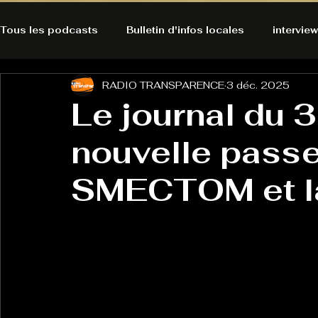
Tous les podcasts
Bulletin d'infos locales
interview
RADIO TRANSPARENCE
3 déc. 2025
A l'Ecoute de la Peau
Alternatives Ecologiques
Le journal du 
nouvelle passe
Bulles à découvrir
Bonnes résolutions de l'autruch
posts
SMECTOM et l
Du pain et des parpaings
GOOD VIBES
INFO
HO-LA-TINO
H1000
Keep Cooking blues
La rubrique cyno
Micro de poche
La santé ça 