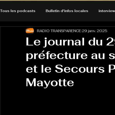
Tous les podcasts
Bulletin d'infos locales
interview
RADIO TRANSPARENCE
29 janv. 2025
A l'Ecoute de la Peau
Alternatives Ecologiques
Le journal du 2
préfecture au 
Bulles à découvrir
Bonnes résolutions de l'autruch
posts
et le Secours 
Du pain et des parpaings
GOOD VIBES
INFO
Mayotte
HO-LA-TINO
H1000
Keep Cooking blues
La rubrique cyno
Micro de poche
La santé ça 