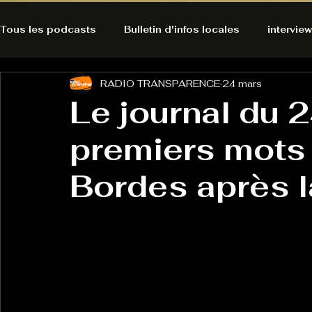
Tous les podcasts
Bulletin d'infos locales
interview
RADIO TRANSPARENCE
24 mars
A l'Ecoute de la Peau
Alternatives Ecologiques
Le journal du 2
premiers mots
Bulles à découvrir
Bonnes résolutions de l'autruch
posts
Bordes après l
Du pain et des parpaings
GOOD VIBES
INFO
HO-LA-TINO
H1000
Keep Cooking blues
La rubrique cyno
Micro de poche
La santé ça 