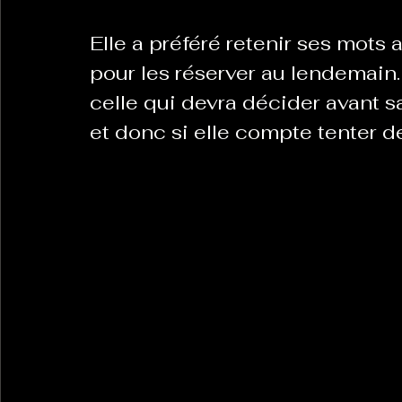
Elle a préféré retenir ses mots 
La Revanche des Cagoles
Le Chabot
La Ress
pour les réserver au lendemain
celle qui devra décider avant s
et donc si elle compte tenter d
Les Transversales
Politique del païs
Pour que
Sabarat Astro
Tout Feu Tout Femmes
Tralal
)
6 posts
LES ECHAPPEES OBLIQUES
Sport Santé
Les 
ts