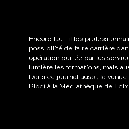
La Revanche des Cagoles
Le Chabot
La Ress
Encore faut-il les professionnali
Les Transversales
Politique del païs
Pour que
possibilité de faire carrière dan
opération portée par les service
lumière les formations, mais aus
Sabarat Astro
Tout Feu Tout Femmes
Tralal
Dans ce journal aussi, la venue
)
6 posts
Bloc) à la Médiathèque de Foix
LES ECHAPPEES OBLIQUES
Sport Santé
Les 
ts