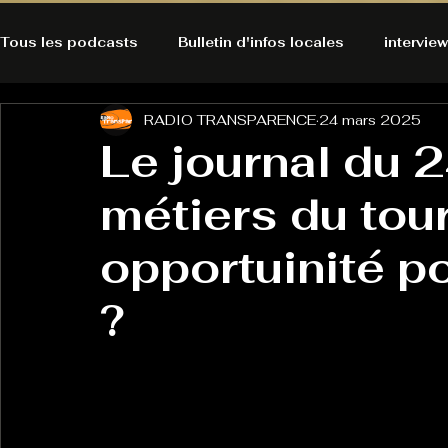
Tous les podcasts
Bulletin d'infos locales
interview
RADIO TRANSPARENCE
24 mars 2025
A l'Ecoute de la Peau
Alternatives Ecologiques
Le journal du 2
métiers du tou
Bulles à découvrir
Bonnes résolutions de l'autruch
posts
opportuinité p
Du pain et des parpaings
GOOD VIBES
INFO
?
HO-LA-TINO
H1000
Keep Cooking blues
La rubrique cyno
Micro de poche
La santé ça 