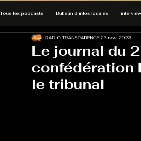
Tous les podcasts
Bulletin d'infos locales
interview
RADIO TRANSPARENCE
23 nov. 2023
A l'Ecoute de la Peau
Alternatives Ecologiques
Le journal du 
confédération
Bulles à découvrir
Bonnes résolutions de l'autruch
posts
le tribunal
Du pain et des parpaings
GOOD VIBES
INFO
HO-LA-TINO
H1000
Keep Cooking blues
La rubrique cyno
Micro de poche
La santé ça 