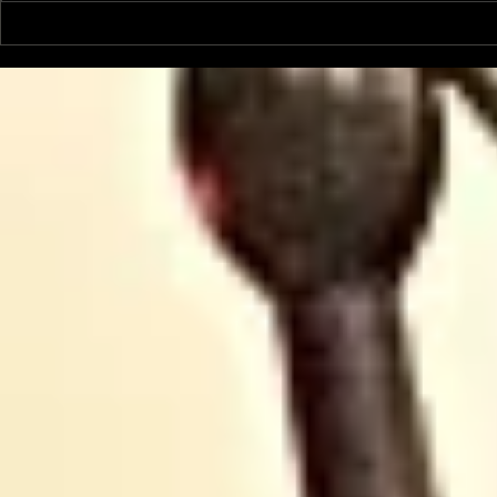
Un vendredi de
Jean-Luc
contestations à Foix
sera cand
élections