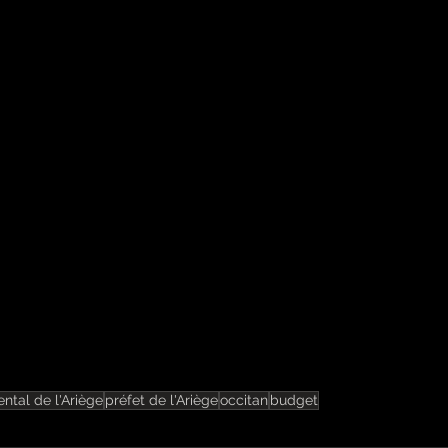
ntal de l'Ariège
préfet de l'Ariège
occitan
budget