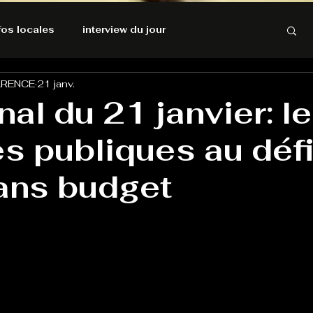
nfos locales
interview du jour
ARENCE
21 janv.
rnatives Ecologiques
Amnesty International
nal du 21 janvier: l
s publiques au défi
résolutions de l'autruche
ans budget
GOOD VIBES
INFOS LOCALES
Keep Cooking blues
Live avec Flo
L'Antre
e poche
La santé ça n'a pas de prix