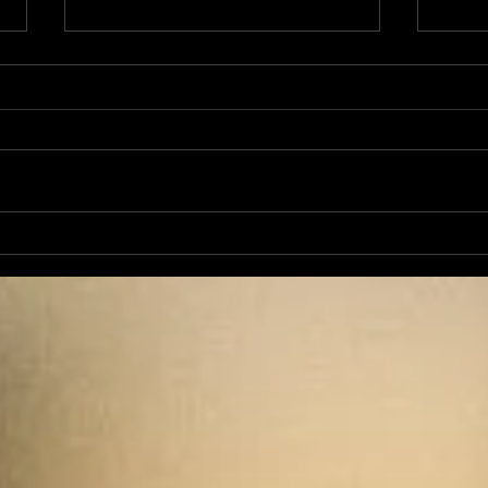
Jean-Luc Fernandez
En c
sera candidat aux
muni
élections sénatoriales
Reco