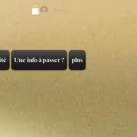
Se connecter
ité
Une info à passer ?
plus