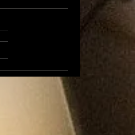
onflit avec la
cipalité, la Maison
rd va quitter Foix