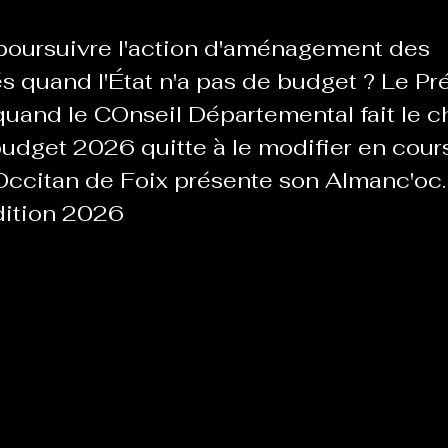
ursuivre l'action d'aménagement des 
Le Chabot
La Ressourcerie de Foix
és quand l'État n'a pas de budget ? Le Pré
quand le COnseil Départemental fait le c
budget 2026 quitte à le modifier en cour
ue del païs
Pour que le Courant passe entre nou
Occitan de Foix présente son Almanc'oc.
dition 2026
Tout Femmes
Tralalaboum
Sport Santé
Les Actus du Léo