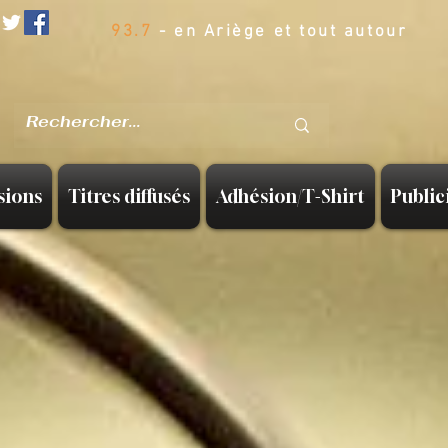
93.7
- en Ariège et tout autour
sions
Titres diffusés
Adhésion/T-Shirt
Public