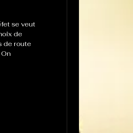
fet se veut 
hoix de 
s de route
 On 