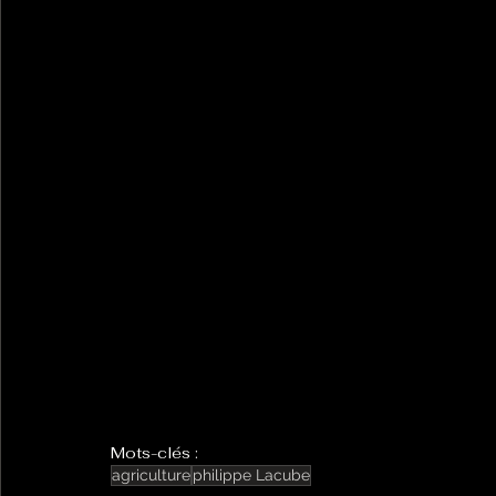
Mots-clés :
agriculture
philippe Lacube