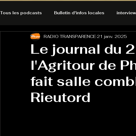
Tous les podcasts
Bulletin d'infos locales
interview
RADIO TRANSPARENCE
21 janv. 2025
A l'Ecoute de la Peau
Alternatives Ecologiques
Le journal du 2
l'Agritour de P
Bulles à découvrir
Bonnes résolutions de l'autruch
posts
fait salle comb
Du pain et des parpaings
GOOD VIBES
INFO
Rieutord
HO-LA-TINO
H1000
Keep Cooking blues
La rubrique cyno
Micro de poche
La santé ça 