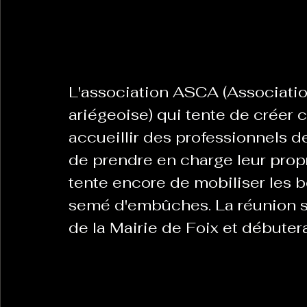
La Revanche des Cagoles
Le Chabot
La Ress
L'association ASCA (Associati
Les Transversales
Politique del païs
Pour que
ariégeoise) qui tente de créer 
accueillir des professionnels de
de prendre en charge leur propr
Sabarat Astro
Tout Feu Tout Femmes
Tralal
tente encore de mobiliser les b
)
6 posts
semé d'embûches. La réunion se
LES ECHAPPEES OBLIQUES
Sport Santé
Les 
de la Mairie de Foix et débuter
ts