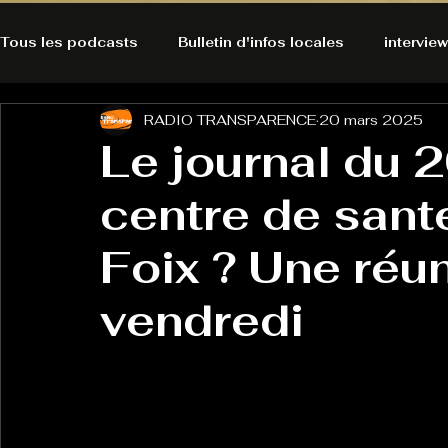
Tous les podcasts
Bulletin d'infos locales
interview
RADIO TRANSPARENCE
20 mars 2025
A l'Ecoute de la Peau
Alternatives Ecologiques
Le journal du 
centre de santé
Bulles à découvrir
Bonnes résolutions de l'autruch
posts
Foix ? Une réun
Du pain et des parpaings
GOOD VIBES
INFO
vendredi
HO-LA-TINO
H1000
Keep Cooking blues
La rubrique cyno
Micro de poche
La santé ça 