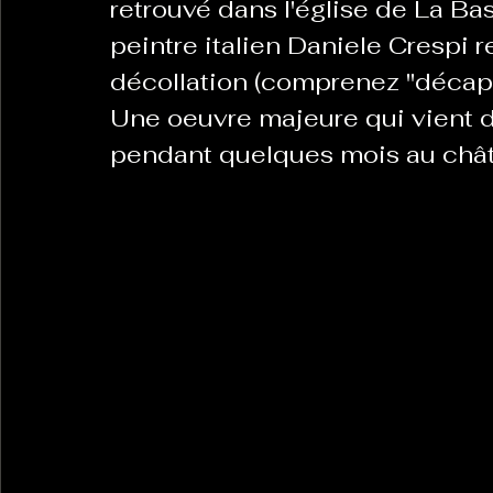
retrouvé dans l'église de La Ba
peintre italien Daniele Crespi 
décollation (comprenez "décapit
La Revanche des Cagoles
Le Chabot
La Ress
Une oeuvre majeure qui vient d'
pendant quelques mois au châ
Les Transversales
Politique del païs
Pour que
Sabarat Astro
Tout Feu Tout Femmes
Tralal
)
6 posts
LES ECHAPPEES OBLIQUES
Sport Santé
Les 
ts