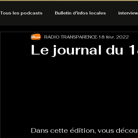
Tous les podcasts
Bulletin d'infos locales
interview
RADIO TRANSPARENCE
18 févr. 2022
A l'Ecoute de la Peau
Alternatives Ecologiques
Le journal du 1
Bulles à découvrir
Bonnes résolutions de l'autruch
posts
Du pain et des parpaings
GOOD VIBES
INFO
HO-LA-TINO
H1000
Keep Cooking blues
Dans cette édition, vous découv
La rubrique cyno
Micro de poche
La santé ça 