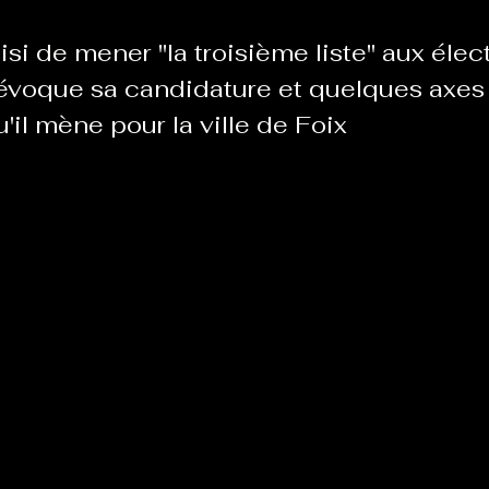
isi de mener "la troisième liste" aux élec
Le Chabot
La Ressourcerie de Foix
évoque sa candidature et quelques axes
'il mène pour la ville de Foix
ue del païs
Pour que le Courant passe entre nou
Tout Femmes
Tralalaboum
Sport Santé
Les Actus du Léo