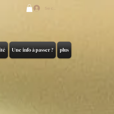
Se connecter
ité
Une info à passer ?
plus