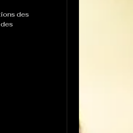
tions des 
 des 