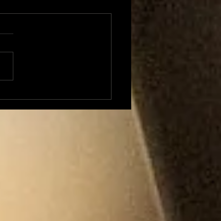
onflit avec la
cipalité, la Maison
rd va quitter Foix