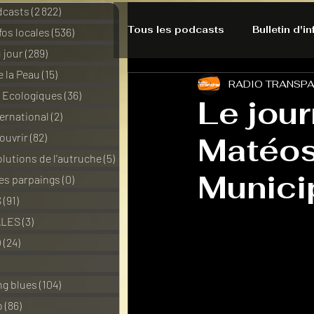
dcasts
(2 822)
2 822 posts
Tous les podcasts
Bulletin d'i
nfos locales
(536)
536 posts
 jour
(289)
289 posts
e la Peau
(15)
15 posts
RADIO TRANSP
A l'Ecoute de la Peau
Alte
s Ecologiques
(36)
36 posts
Le jour
ernational
(2)
2 posts
ouvrir
(82)
82 posts
Matéos
Bulles à découvrir
Bonnes 
lutions de l'autruche
(5)
5 posts
Munici
des parpaings
(0)
0 post
Du pain et des parpaings
S
(91)
91 posts
ALES
(3)
3 posts
O
(24)
24 posts
HO-LA-TINO
H1000
3 posts
ng blues
(104)
104 posts
o
(86)
86 posts
La rubrique cyno
Micro d