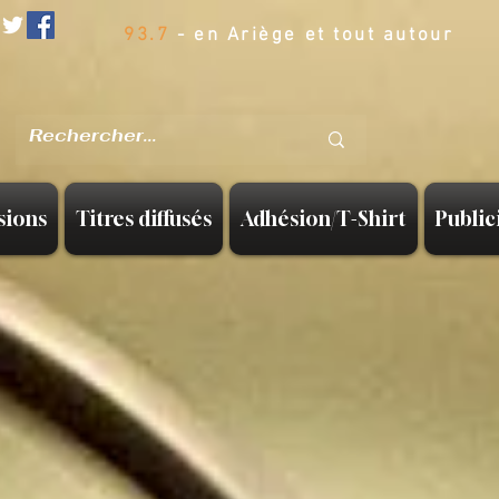
93.7
- en Ariège et tout autour
sions
Titres diffusés
Adhésion/T-Shirt
Public