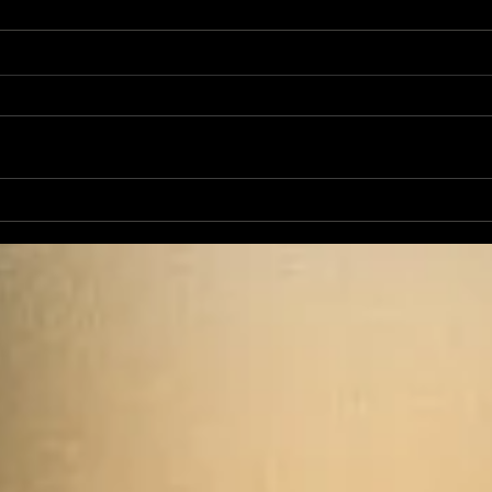
Jean-Luc Fernandez
En c
sera candidat aux
muni
élections sénatoriales
Reco