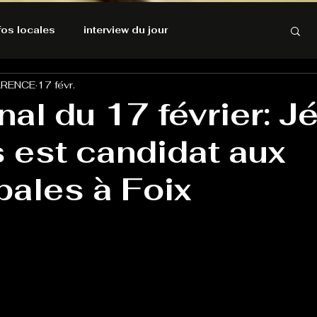
nfos locales
interview du jour
ARENCE
17 févr.
rnatives Ecologiques
Amnesty International
nal du 17 février: 
 est candidat aux
résolutions de l'autruche
pales à Foix
GOOD VIBES
INFOS LOCALES
Keep Cooking blues
Live avec Flo
L'Antre
e poche
La santé ça n'a pas de prix