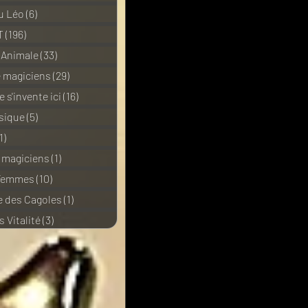
u Léo
(6)
6 posts
T
(196)
196 posts
 Animale
(33)
33 posts
e magiciens
(29)
29 posts
 s'invente ici
(16)
16 posts
sique
(5)
5 posts
1)
11 posts
e magiciens
(1)
1 post
 Femmes
(10)
10 posts
 des Cagoles
(1)
1 post
 Vitalité
(3)
3 posts