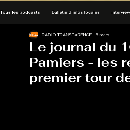
Tous les podcasts
Bulletin d'infos locales
interview
RADIO TRANSPARENCE
16 mars
A l'Ecoute de la Peau
Alternatives Ecologiques
Le journal du 1
Pamiers - les 
Bulles à découvrir
Bonnes résolutions de l'autruch
posts
premier tour d
Du pain et des parpaings
GOOD VIBES
INFO
HO-LA-TINO
H1000
Keep Cooking blues
La rubrique cyno
Micro de poche
La santé ça 