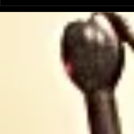
Un vendredi de
Jean-Luc
contestations à Foix
sera cand
élections