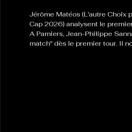
Jérôme Matéos (L'autre Choix p
La Revanche des Cagoles
Le Chabot
La Ress
Cap 2026) analysent le premier
A Pamiers, Jean-Philippe Sannac
match" dès le premier tour. Il n
Les Transversales
Politique del païs
Pour que
Sabarat Astro
Tout Feu Tout Femmes
Tralal
)
6 posts
LES ECHAPPEES OBLIQUES
Sport Santé
Les 
ts