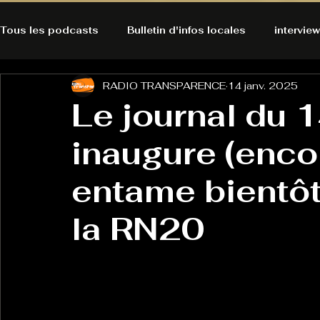
Tous les podcasts
Bulletin d'infos locales
interview
RADIO TRANSPARENCE
14 janv. 2025
A l'Ecoute de la Peau
Alternatives Ecologiques
Le journal du 1
inaugure (encor
Bulles à découvrir
Bonnes résolutions de l'autruch
posts
entame bientôt
Du pain et des parpaings
GOOD VIBES
INFO
la RN20
HO-LA-TINO
H1000
Keep Cooking blues
La rubrique cyno
Micro de poche
La santé ça 