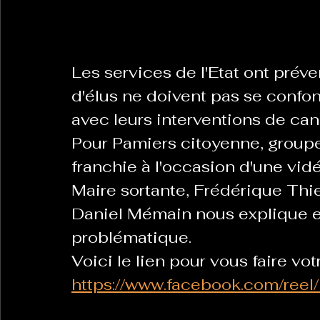
La Revanche des Cagoles
Le Chabot
La Ress
Les services de l'Etat ont préve
d'élus ne doivent pas se confon
Les Transversales
Politique del païs
Pour que
avec leurs interventions de can
Pour Pamiers citoyenne, groupe e
franchie à l'occasion d'une vid
Sabarat Astro
Tout Feu Tout Femmes
Tralal
Maire sortante, Frédérique Thien
)
6 posts
Daniel Mémain nous explique en 
LES ECHAPPEES OBLIQUES
Sport Santé
Les 
problématique.
Voici le lien pour vous faire vot
https://www.facebook.com/r
ts