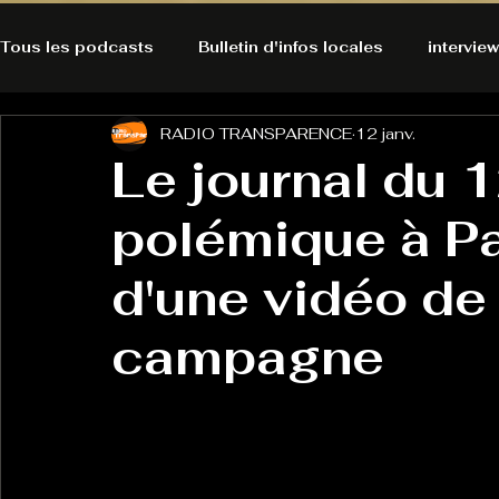
Tous les podcasts
Bulletin d'infos locales
interview
RADIO TRANSPARENCE
12 janv.
A l'Ecoute de la Peau
Alternatives Ecologiques
Le journal du 1
polémique à P
Bulles à découvrir
Bonnes résolutions de l'autruch
posts
d'une vidéo de 
Du pain et des parpaings
GOOD VIBES
INFO
campagne
HO-LA-TINO
H1000
Keep Cooking blues
La rubrique cyno
Micro de poche
La santé ça 