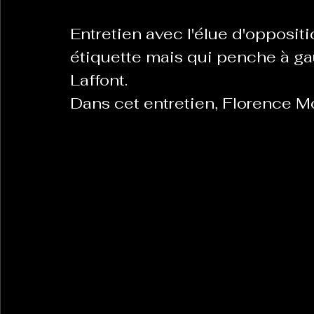
Entretien avec l'élue d'opposit
La Revanche des Cagoles
Le Chabot
La Ress
étiquette mais qui penche à gau
Laffont.
Dans cet entretien, Florence Mo
Les Transversales
Politique del païs
Pour que
Sabarat Astro
Tout Feu Tout Femmes
Tralal
)
6 posts
LES ECHAPPEES OBLIQUES
Sport Santé
Les 
ts