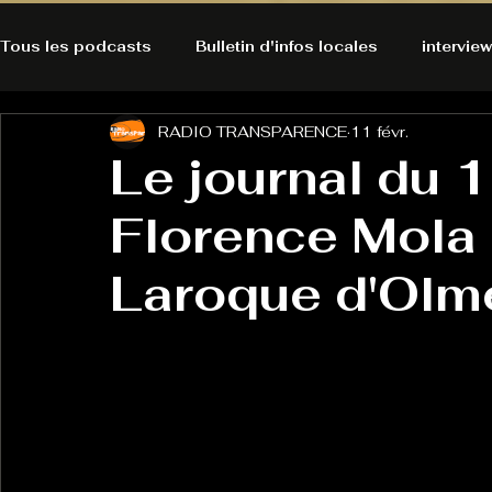
Tous les podcasts
Bulletin d'infos locales
interview
RADIO TRANSPARENCE
11 févr.
A l'Ecoute de la Peau
Alternatives Ecologiques
Le journal du 1
Florence Mola 
Bulles à découvrir
Bonnes résolutions de l'autruch
posts
Laroque d'Olm
Du pain et des parpaings
GOOD VIBES
INFO
HO-LA-TINO
H1000
Keep Cooking blues
La rubrique cyno
Micro de poche
La santé ça 