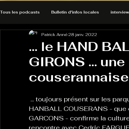
Tous les podcasts
Bulletin d'infos locales
interview
Patrick Anné
28 janv. 2022
A l'Ecoute de la Peau
Alternatives Ecologiques
... le HAND BA
GIRONS ... une 
Bulles à découvrir
Bonnes résolutions de l'autruch
posts
couserannaise .
Du pain et des parpaings
GOOD VIBES
INFO
 ... toujours présent sur les parquets régionaux le SAINT GIRONS 
HO-LA-TINO
H1000
Keep Cooking blues
HANBALL COUSERANS - que cela
GARCONS - confirme la culture
rencontre avec Cedric FARGUES
La rubrique cyno
Micro de poche
La santé ça 