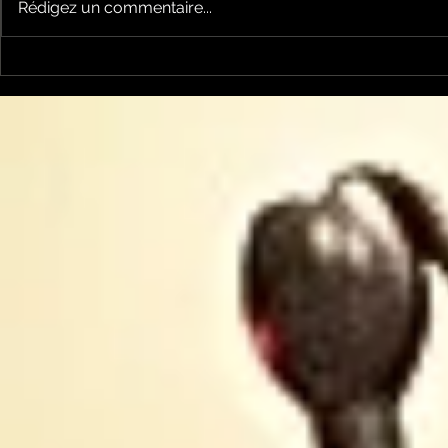
Rédigez un commentaire...
la cyclosportive
nos jeune
L'ARIEGEOISE fête ses
joueront l
30 ans ...
Occitanie .