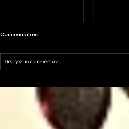
Commentaires
Rédigez un commentaire...
Le Petit Futé présente
L'Autre Foi
sa nouvelle édition
historique
ariégeoise pour 2026-
lancé
2027