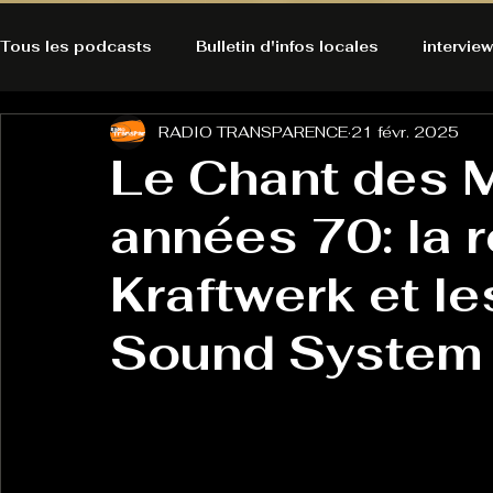
Tous les podcasts
Bulletin d'infos locales
interview
RADIO TRANSPARENCE
21 févr. 2025
A l'Ecoute de la Peau
Alternatives Ecologiques
Le Chant des 
années 70: la 
Bulles à découvrir
Bonnes résolutions de l'autruch
posts
Kraftwerk et l
Du pain et des parpaings
GOOD VIBES
INFO
Sound System
HO-LA-TINO
H1000
Keep Cooking blues
La rubrique cyno
Micro de poche
La santé ça 