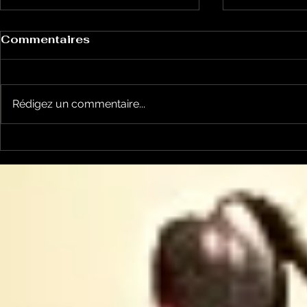
Commentaires
Rédigez un commentaire...
Le Chabot 69 Les
Le Chabot
végétaux et les
: captage
canicules
captage ?