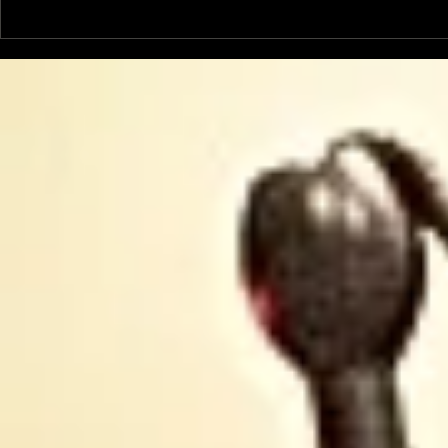
La Rubrique Cyno!: la
La Rubriq
coprophagie chez le
bouton "On
chien
chien