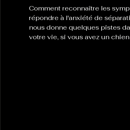
Comment reconnaître les symp
répondre à l'anxiété de séparat
La Revanche des Cagoles
Le Chabot
La Ress
nous donne quelques pistes da
votre vie, si vous avez un chien
Les Transversales
Politique del païs
Pour que
Sabarat Astro
Tout Feu Tout Femmes
Tralal
)
6 posts
LES ECHAPPEES OBLIQUES
Sport Santé
Les 
ts