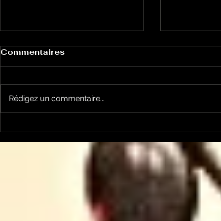
Commentaires
Rédigez un commentaire...
Le Petit Futé présente
L'Autre Foi
sa nouvelle édition
historique
ariégeoise pour 2026-
lancé
2027