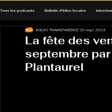
Tous les podcasts
Bulletin d'infos locales
interview
RADIO TRANSPARENCE
25 sept. 2024
A l'Ecoute de la Peau
Alternatives Ecologiques
La fête des ve
septembre par 
Bulles à découvrir
Bonnes résolutions de l'autruch
posts
Plantaurel
Du pain et des parpaings
GOOD VIBES
INFO
HO-LA-TINO
H1000
Keep Cooking blues
La rubrique cyno
Micro de poche
La santé ça 