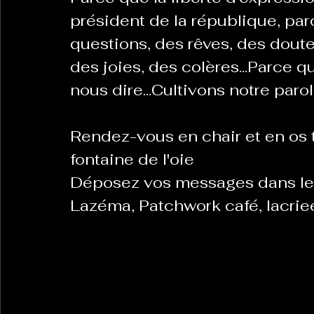
président de la république, pa
questions, des rêves, des doutes
La Revanche des Cagoles
Le Chabot
La Ress
des joies, des colères...Parce 
nous dire...Cultivons notre parol
Les Transversales
Politique del païs
Pour que
Rendez-vous en chair et en os t
fontaine de l'oie
Sabarat Astro
Tout Feu Tout Femmes
Tralal
Déposez vos messages dans les b
)
6 posts
Lazéma, Patchwork café, lacri
LES ECHAPPEES OBLIQUES
Sport Santé
Les 
ts