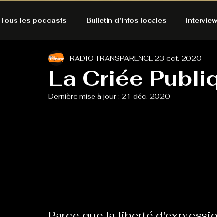
Tous les podcasts
Bulletin d'infos locales
interview
RADIO TRANSPARENCE
23 oct. 2020
A l'Ecoute de la Peau
Alternatives Ecologiques
La Criée Publi
Dernière mise à jour :
21 déc. 2020
Bulles à découvrir
Bonnes résolutions de l'autruch
posts
Du pain et des parpaings
GOOD VIBES
INFO
HO-LA-TINO
H1000
Keep Cooking blues
Parce que la liberté d'expressio
La rubrique cyno
Micro de poche
La santé ça 