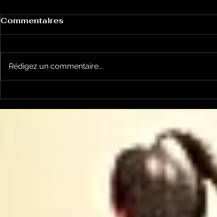
Commentaires
Rédigez un commentaire...
Le Petit Futé présente
L'Autre Foi
sa nouvelle édition
historique
ariégeoise pour 2026-
lancé
2027